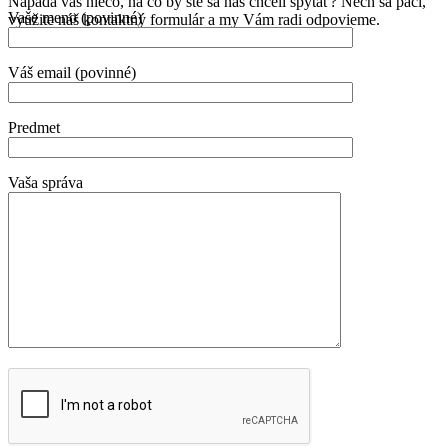
Napadá vás niečo, na čo by ste sa nás chceli spýtať? Nech sa páči,
Vaše meno (povinné)
využite náš kontaktný formulár a my Vám radi odpovieme.
Váš email (povinné)
Predmet
Vaša správa