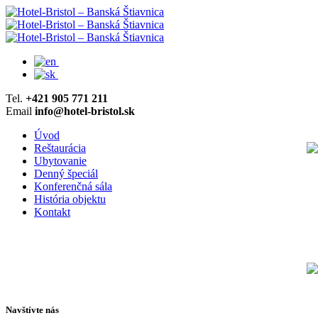
Tel.
+421 905 771 211
Email
info@hotel-bristol.sk
Úvod
Reštaurácia
Ubytovanie
Denný špeciál
Konferenčná sála
História objektu
Kontakt
Kontakt
Navštívte nás